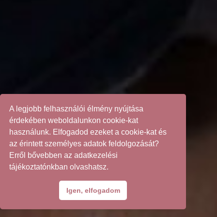
A legjobb felhasználói élmény nyújtása
érdekében weboldalunkon cookie-kat
használunk. Elfogadod ezeket a cookie-kat és
az érintett személyes adatok feldolgozását?
Erről bővebben az adatkezelési
tájékoztatónkban olvashatsz.
Igen, elfogadom